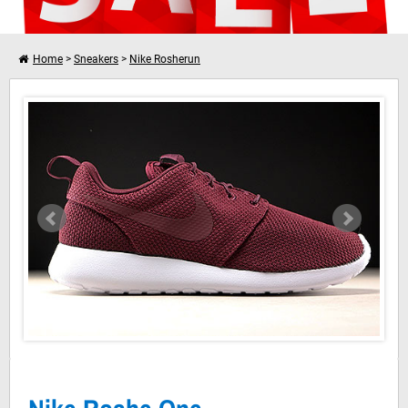
Home
>
Sneakers
>
Nike Rosherun
Nike Roshe One Night Maroon White
Verder winkelen
Je winkelwagen is leeg!