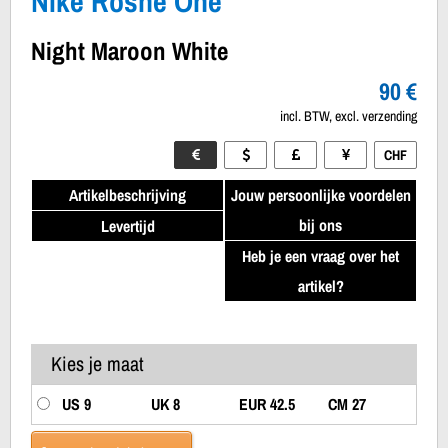
Nike Roshe One
Night Maroon White
90 €
incl. BTW, excl. verzending
CHF
Artikelbeschrijving
Jouw persoonlijke voordelen
bij ons
Levertijd
Heb je een vraag over het
artikel?
Kies je maat
US 9
UK 8
EUR 42.5
CM 27