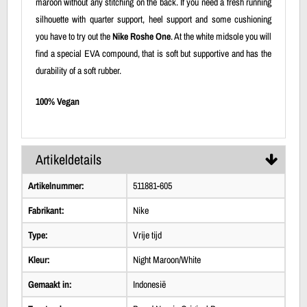
maroon without any stitching on the back. If you need a fresh running
silhouette with quarter support, heel support and some cushioning
you have to try out the
Nike Roshe One
. At the white midsole you will
find a special EVA compound, that is soft but supportive and has the
durability of a soft rubber.
100% Vegan
Artikeldetails
Artikelnummer:
511881-605
Fabrikant:
Nike
Type:
Vrije tijd
Kleur:
Night Maroon/White
Gemaakt in:
Indonesië