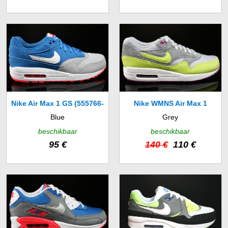
Nike Air Max 1 GS (555766-
Nike WMNS Air Max 1
Blue
Grey
403)
Essential (599820-007)
beschikbaar
beschikbaar
95 €
140 €
110 €