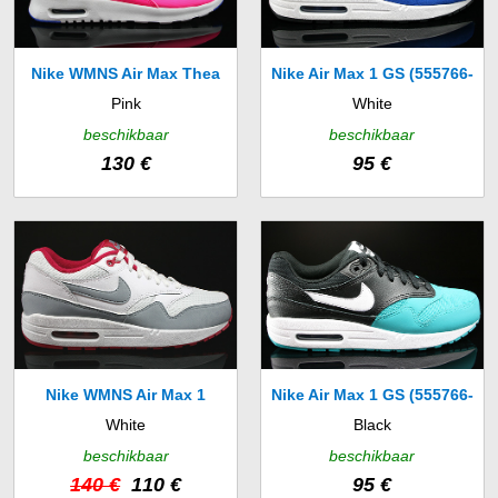
Nike WMNS Air Max Thea
Nike Air Max 1 GS (555766-
Pink
White
Premium (616723-601)
108)
beschikbaar
beschikbaar
130 €
95 €
Nike WMNS Air Max 1
Nike Air Max 1 GS (555766-
White
Black
Essential (599820-104)
012)
beschikbaar
beschikbaar
140 €
110 €
95 €