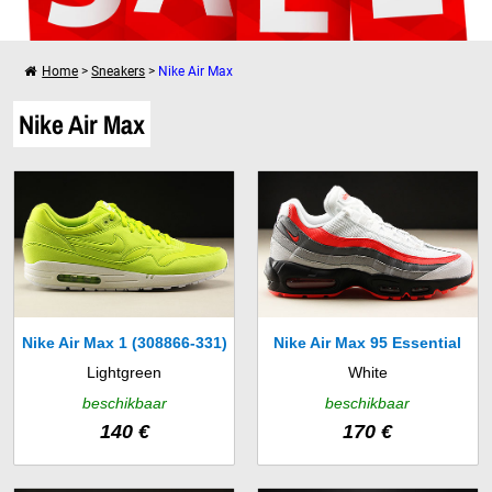
Home
>
Sneakers
>
Nike Air Max
Verder winkelen
Nike Air Max
Je winkelwagen is leeg!
Nike Air Max 1 (308866-331)
Nike Air Max 95 Essential
Lightgreen
White
(749766-112)
beschikbaar
beschikbaar
140 €
170 €