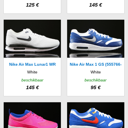
125 €
145 €
Nike Air Max Lunar1 WR
Nike Air Max 1 GS (555766-
White
White
(654470-004)
111)
beschikbaar
beschikbaar
145 €
95 €