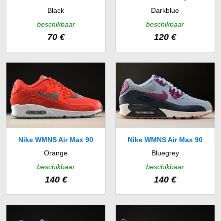
Black
Darkblue
(869957-001)
408)
beschikbaar
beschikbaar
70 €
120 €
Nike WMNS Air Max 90
Nike WMNS Air Max 90
Orange
Bluegrey
(325213-801)
Essential (616730-403)
beschikbaar
beschikbaar
140 €
140 €