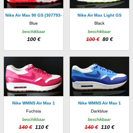
Nike Air Max 90 GS (307793-
Nike Air Max Light GS
Blue
Black
407)
(385474-103)
beschikbaar
beschikbaar
100 €
100 €
80 €
Nike WMNS Air Max 1
Nike WMNS Air Max 1
Fuchsia
Darkblue
Vintage (555284-104)
Vintage (555284-105)
beschikbaar
beschikbaar
140 €
110 €
140 €
110 €