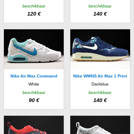
604)
Essential (616730-800)
beschikbaar
beschikbaar
120 €
140 €
Nike Air Max Command
Nike WMNS Air Max 1 Print
White
Darkblue
Leather GS (652962-144)
(528898-401)
beschikbaar
beschikbaar
90 €
140 €