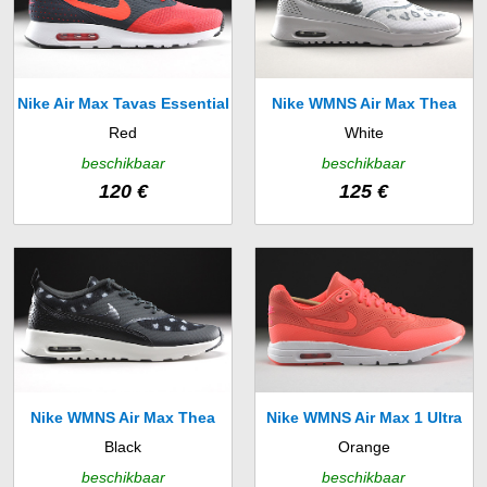
Nike Air Max Tavas Essential
Nike WMNS Air Max Thea
Red
White
(725073-600)
Print (599408-101)
beschikbaar
beschikbaar
120 €
125 €
Nike WMNS Air Max Thea
Nike WMNS Air Max 1 Ultra
Black
Orange
Print (599408-008)
Moire (704995-800)
beschikbaar
beschikbaar