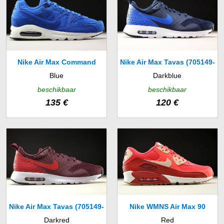
Nike Air Max Command
Nike Air Max Tavas (705149-
Blue
Darkblue
Premium (694862-402)
407)
beschikbaar
beschikbaar
135 €
120 €
Nike Air Max Tavas (705149-
Nike WMNS Air Max 90
Darkred
Red