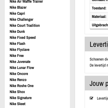
Nike Air Waffle Trainer
Nike Blazer
Toestand:
Nike Capri
Materiaal:
Nike Challenger
Uitgebracht
Nike Court Tradition
Nike Dunk
Nike Fixed Speed
Leverti
Nike Flash
Nike Flyclave
Nike Free
Schoenen die
Nike Juvenate
De levertijd
Nike Lunar Flow
Nike Oncore
Nike Renzo
Jouw p
Nike Roshe One
Nike Shox
Nike Signature
Levertij
Nike Skeet