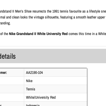
ndstand II Men's Shoe resurrects the 1991 tennis favourite as a lifestyle sne
imal and clean looks the vintage silhouette, featuring a smooth leather upper
randing.
 of the
Nike Grandstand II White University Red
comes this time in a White
details
mmer:
AA2190-104
Nike
Tennis
White/University Red
n:
Indonesia