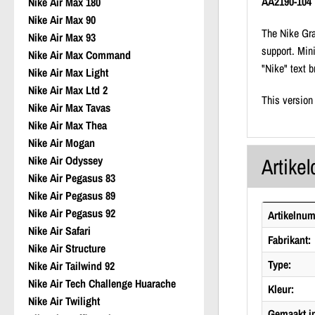
AA2190-104
Nike Air Max 180
Nike Air Max 90
The Nike Gra
Nike Air Max 93
support. Min
Nike Air Max Command
"Nike" text b
Nike Air Max Light
Nike Air Max Ltd 2
This version
Nike Air Max Tavas
Nike Air Max Thea
Nike Air Mogan
Nike Air Odyssey
Artikel
Nike Air Pegasus 83
Nike Air Pegasus 89
Nike Air Pegasus 92
Artikelnu
Nike Air Safari
Fabrikant:
Nike Air Structure
Type:
Nike Air Tailwind 92
Nike Air Tech Challenge Huarache
Kleur:
Nike Air Twilight
Gemaakt i