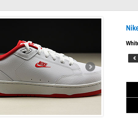
te University Red
Je winkelwagen is leeg!
Nik
Whit