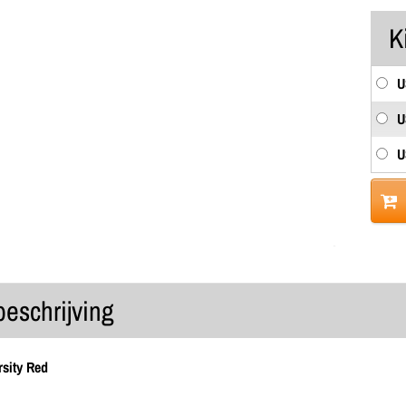
K
U
U
U
beschrijving
rsity Red