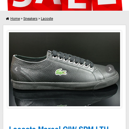
Home
>
Sneakers
>
Lacoste
Lacoste Marcel CIW SPM LTH Black Dark Grey
Verder winkelen
Je winkelwagen is leeg!