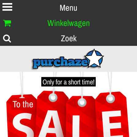
Menu
Winkelwagen
Zoek
Only for a short time!
To the