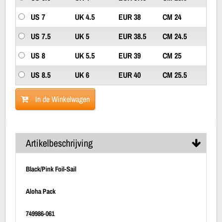
US 7
UK 4.5
EUR 38
CM 24
US 7.5
UK 5
EUR 38.5
CM 24.5
US 8
UK 5.5
EUR 39
CM 25
US 8.5
UK 6
EUR 40
CM 25.5
In de Winkelwagen
Artikelbeschrijving
Black/Pink Foil-Sail
Aloha Pack
749986-061