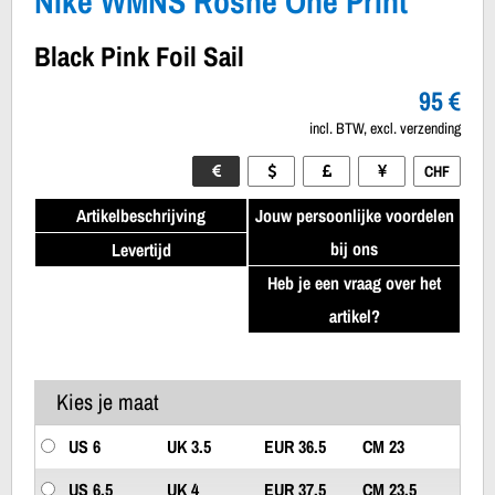
Nike WMNS Roshe One Print
Black Pink Foil Sail
95 €
incl. BTW, excl. verzending
CHF
Artikelbeschrijving
Jouw persoonlijke voordelen
bij ons
Levertijd
Heb je een vraag over het
artikel?
Kies je maat
US 6
UK 3.5
EUR 36.5
CM 23
US 6.5
UK 4
EUR 37.5
CM 23.5