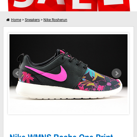
Home
>
Sneakers
>
Nike Rosherun
Nike WMNS Roshe One Print Black Pink Foil Sail
Verder winkelen
Je winkelwagen is leeg!