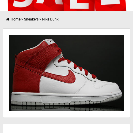
Home
>
Sneakers
>
Nike Dunk
Verder winkelen
Nike Dunk Hi
Je winkelwagen is leeg!
Hinweis