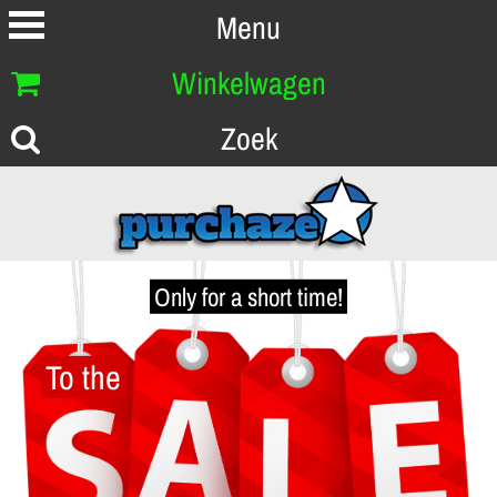
Menu
Winkelwagen
Zoek
Only for a short time!
To the